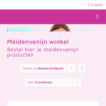
Ga
0 items
naar
inhoud
Meidenvenijn winkel
Bestel hier je meidenvenijn
producten
Sorteer op
Standaardvolgorde
Toon
12 producten